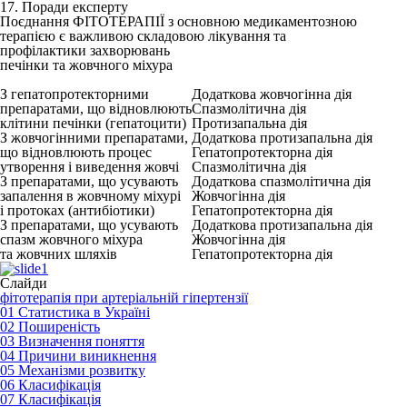
17.
Поради експерту
Поєднання ФІТОТЕРАПІЇ з основною медикаментозною
терапією є важливою складовою лікування та
профілактики захворювань
печінки та жовчного міхура
З гепатопротекторними
Додаткова жовчогінна дія
препаратами, що відновлюють
Спазмолітична дія
клітини печінки (гепатоцити)
Протизапальна дія
З жовчогінними препаратами,
Додаткова протизапальна дія
що відновлюють процес
Гепатопротекторна дія
утворення і виведення жовчі
Спазмолітична дія
З препаратами, що усувають
Додаткова спазмолітична дія
запалення в жовчному міхурі
Жовчогінна дія
і протоках (антибіотики)
Гепатопротекторна дія
З препаратами, що усувають
Додаткова протизапальна дія
спазм жовчного міхура
Жовчогінна дія
та жовчних шляхів
Гепатопротекторна дія
Слайди
фітотерапія при артеріальній гіпертензії
01 Статистика в Україні
02 Поширеність
03 Визначення поняття
04 Причини виникнення
05 Механізми розвитку
06 Класифікація
07 Класифікація